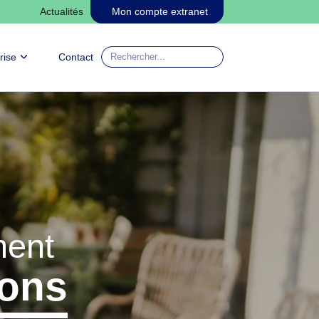
Actualités
Mon compte extranet
Entrez
rise
Contact
votre
recherche
ment
rons