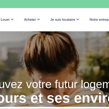
Louer
Acheter
Je suis locataire
Notre entrep
uvez votre futur loge
ours et ses envi