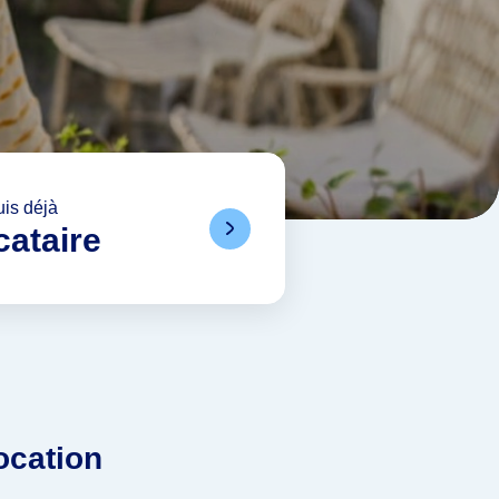
uis déjà
cataire
ocation