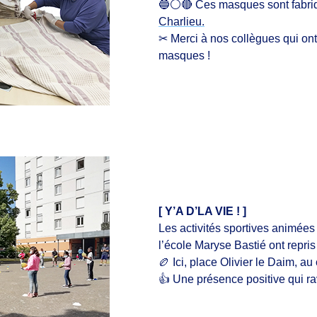
🔵⚪🔴 Ces masques sont fabri
Charlieu.
✂
Merci à nos collègues qui ont
masques !
[ Y’A D’LA VIE ! ]
Les activités sportives animées 
l’école Maryse Bastié ont repris
🏉
Ici, place Olivier le Daim, a
👍
Une présence positive qui rav