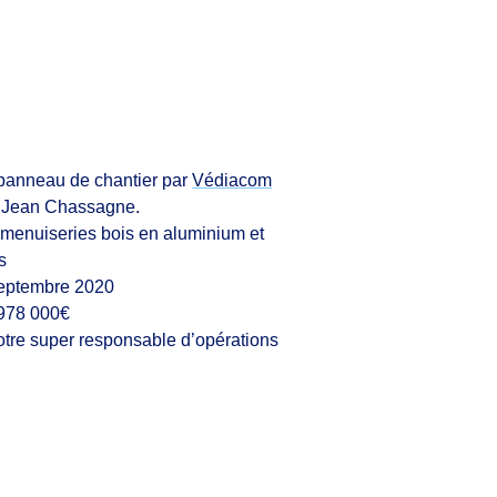
 panneau de chantier par
Védiacom
e Jean Chassagne.
menuiseries bois en aluminium et
s
eptembre 2020
 978 000€
tre super responsable d’opérations