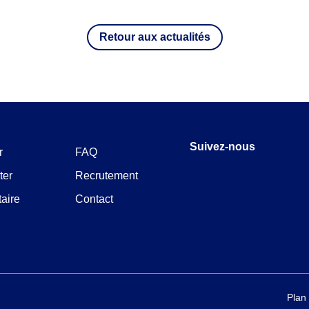
Retour aux actualités
Suivez-nous
r
FAQ
Facebook
Instagram
LinkedIn
Youtube
ter
Recrutement
taire
Contact
Plan 